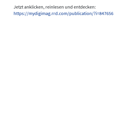
Jetzt anklicken, reinlesen und entdecken:
https://mydigimag.rrd.com/publication/?i=847656