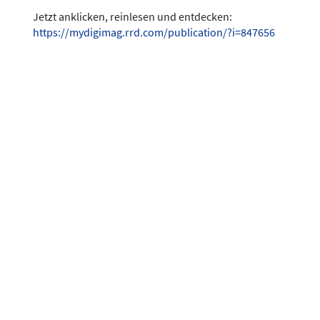
Jetzt anklicken, reinlesen und entdecken:
https://mydigimag.rrd.com/publication/?i=847656