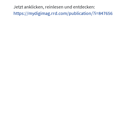
Jetzt anklicken, reinlesen und entdecken:
https://mydigimag.rrd.com/publication/?i=847656