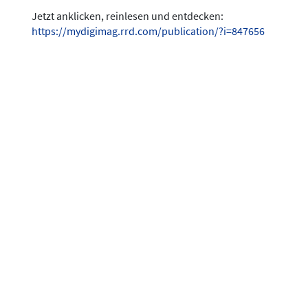
Jetzt anklicken, reinlesen und entdecken:
https://mydigimag.rrd.com/publication/?i=847656