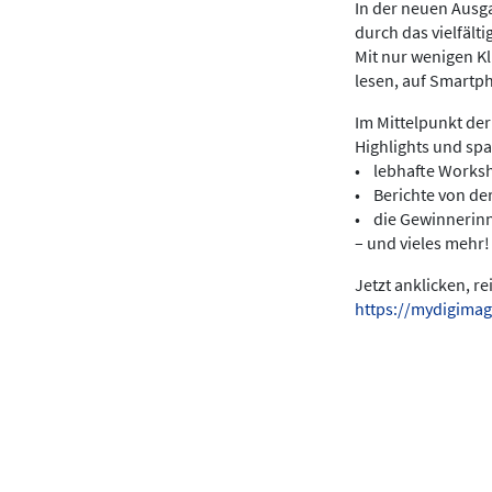
In der neuen Ausga
durch das vielfält
Mit nur wenigen K
lesen, auf Smartp
Im Mittelpunkt der
Highlights und sp
• lebhafte Works
• Berichte von de
• die Gewinnerin
– und vieles mehr!
Jetzt anklicken, r
https://mydigimag