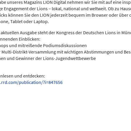
be unseres Magazins LION Digital nehmen wir Sie mit auf eine insp
ige Engagement der Lions – lokal, national und weltweit. Ob zu Hau
licks können Sie den LION jederzeit bequem im Browser oder über 
hone, Tablet oder Laptop.
 aktuellen Ausgabe steht der Kongress der Deutschen Lions in Münc
annenden Einblicken:
hops und mitreißende Podiumsdiskussionen
r Multi-Distrikt-Versammlung mit wichtigen Abstimmungen und Be
nen und Gewinner der Lions-Jugendwettbewerbe
einlesen und entdecken:
.rrd.com/publication/?i=847656