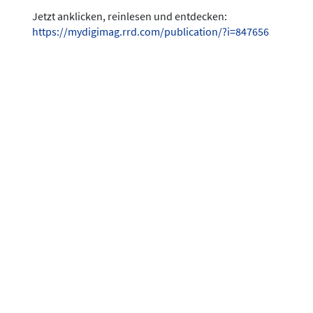
Jetzt anklicken, reinlesen und entdecken:
https://mydigimag.rrd.com/publication/?i=847656