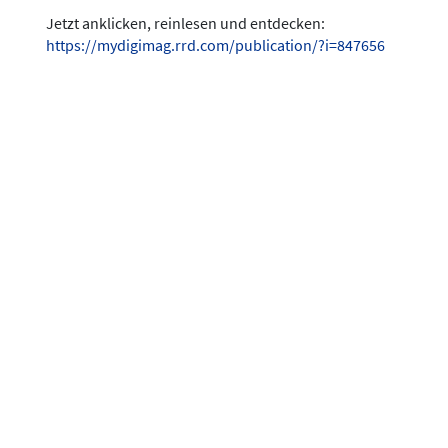
Jetzt anklicken, reinlesen und entdecken:
https://mydigimag.rrd.com/publication/?i=847656