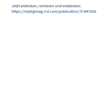
Jetzt anklicken, reinlesen und entdecken:
https://mydigimag.rrd.com/publication/?i=847656