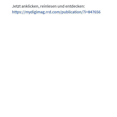
Jetzt anklicken, reinlesen und entdecken:
https://mydigimag.rrd.com/publication/?i=847656