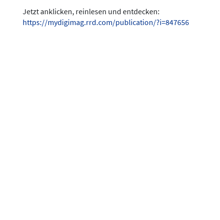
Jetzt anklicken, reinlesen und entdecken:
https://mydigimag.rrd.com/publication/?i=847656