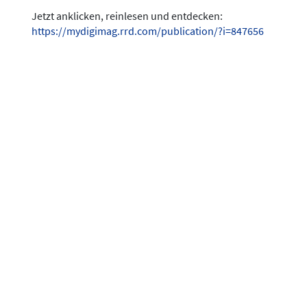
Jetzt anklicken, reinlesen und entdecken:
https://mydigimag.rrd.com/publication/?i=847656