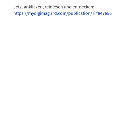
Jetzt anklicken, reinlesen und entdecken:
https://mydigimag.rrd.com/publication/?i=847656