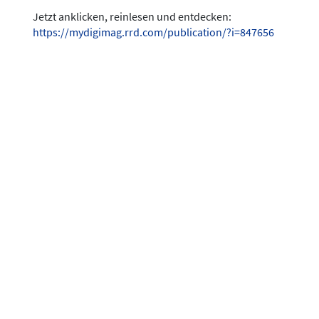
Jetzt anklicken, reinlesen und entdecken:
https://mydigimag.rrd.com/publication/?i=847656