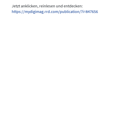
Jetzt anklicken, reinlesen und entdecken:
https://mydigimag.rrd.com/publication/?i=847656