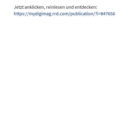
Jetzt anklicken, reinlesen und entdecken:
https://mydigimag.rrd.com/publication/?i=847656