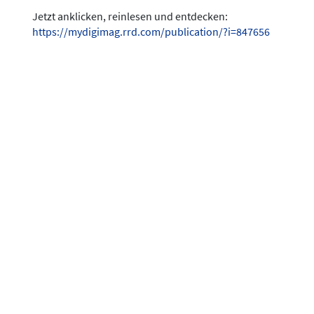
Jetzt anklicken, reinlesen und entdecken:
https://mydigimag.rrd.com/publication/?i=847656