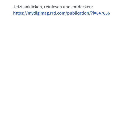
Jetzt anklicken, reinlesen und entdecken:
https://mydigimag.rrd.com/publication/?i=847656