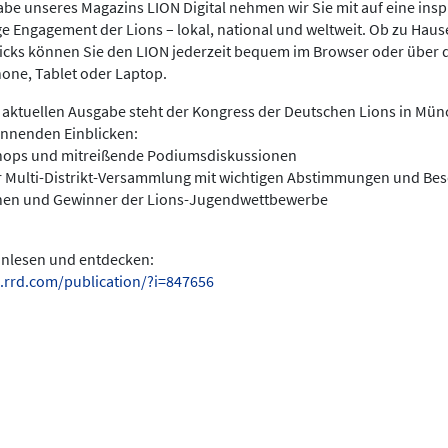
be unseres Magazins LION Digital nehmen wir Sie mit auf eine insp
ige Engagement der Lions – lokal, national und weltweit. Ob zu Hau
licks können Sie den LION jederzeit bequem im Browser oder über 
hone, Tablet oder Laptop.
 aktuellen Ausgabe steht der Kongress der Deutschen Lions in Münc
annenden Einblicken:
hops und mitreißende Podiumsdiskussionen
r Multi-Distrikt-Versammlung mit wichtigen Abstimmungen und Be
nen und Gewinner der Lions-Jugendwettbewerbe
einlesen und entdecken:
.rrd.com/publication/?i=847656