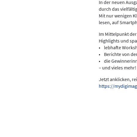
In der neuen Ausga
durch das vielfält
Mit nur wenigen K
lesen, auf Smartp
Im Mittelpunkt der
Highlights und sp
• lebhafte Works
• Berichte von de
• die Gewinnerin
– und vieles mehr!
Jetzt anklicken, r
https://mydigimag