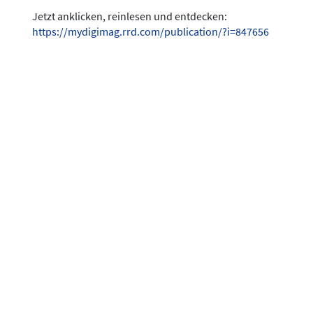
Jetzt anklicken, reinlesen und entdecken:
https://mydigimag.rrd.com/publication/?i=847656