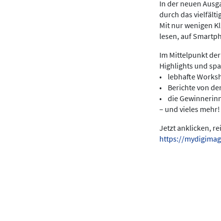
In der neuen Ausga
durch das vielfält
Mit nur wenigen K
lesen, auf Smartp
Im Mittelpunkt der
Highlights und sp
• lebhafte Works
• Berichte von de
• die Gewinnerin
– und vieles mehr!
Jetzt anklicken, r
https://mydigimag