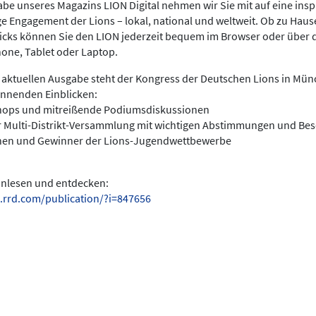
be unseres Magazins LION Digital nehmen wir Sie mit auf eine insp
ige Engagement der Lions – lokal, national und weltweit. Ob zu Hau
licks können Sie den LION jederzeit bequem im Browser oder über 
hone, Tablet oder Laptop.
 aktuellen Ausgabe steht der Kongress der Deutschen Lions in Münc
annenden Einblicken:
hops und mitreißende Podiumsdiskussionen
r Multi-Distrikt-Versammlung mit wichtigen Abstimmungen und Be
nen und Gewinner der Lions-Jugendwettbewerbe
einlesen und entdecken:
.rrd.com/publication/?i=847656