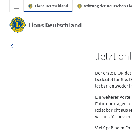
Zum Hauptinhalt springen
Lions Deutschland
Stiftung der Deutschen Li
Lions Deutschland
News LION Ausgabe 1_25
Jetzt onl
Der erste LION des 
bedeutet für Sie: 
lesbar, entweder 
Ein weiterer Vort
Fotoreportagen pr
Reisebericht aus M
wir uns für besse
Viel Spaß beim En