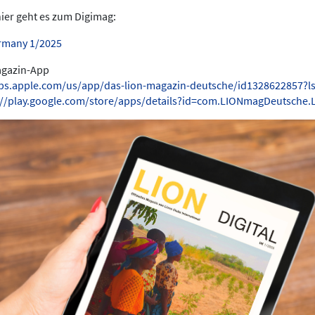
hier geht es zum Digimag:
rmany 1/2025
Magazin-App
pps.apple.com/us/app/das-lion-magazin-deutsche/id1328622857?l
://play.google.com/store/apps/details?id=com.LIONmagDeutsche