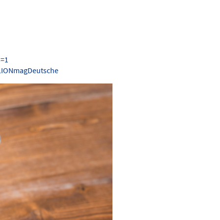
s=1
.LIONmagDeutsche