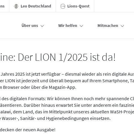
ons
Leo Deutschland
Lions-Quest
Über uns
Wir helfen
Mitmachen
ine: Der LION 1/2025 ist da!
Jahres 2025 ist jetzt verfügbar – diesmal wieder als rein digitale A
Der LION ist jederzeit und überall bequem auf Ihrem Smartphone, T
im Browser oder über die Magazin-App.
eil des digitalen Formats: Wir können Ihnen noch mehr spannende C
äsentieren. Darüber hinaus erwartet Sie unter anderem ein faszin
alawi, dem Land, das im Mittelpunkt unseres aktuellen WaSH-Proje
re Wasser-, Sanitär- und Hygienebedingungen einsetzen.
tdecken der neuen Ausgabe!