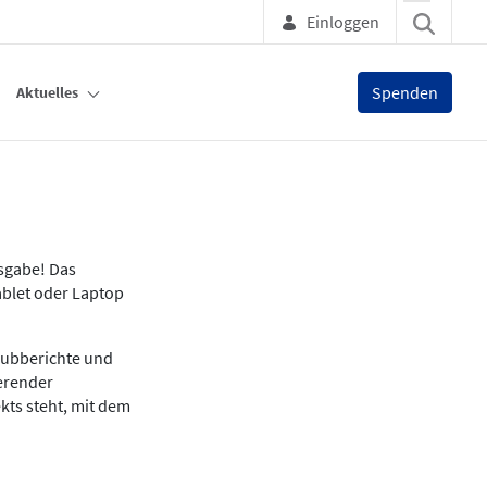
Einloggen
Spenden
Aktuelles
usgabe! Das
ablet oder Laptop
lubberichte und
ierender
kts steht, mit dem