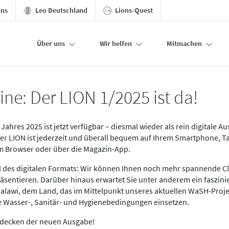
ons
Leo Deutschland
Lions-Quest
Über uns
Wir helfen
Mitmachen
ine: Der LION 1/2025 ist da!
Jahres 2025 ist jetzt verfügbar – diesmal wieder als rein digitale A
Der LION ist jederzeit und überall bequem auf Ihrem Smartphone, T
im Browser oder über die Magazin-App.
eil des digitalen Formats: Wir können Ihnen noch mehr spannende C
äsentieren. Darüber hinaus erwartet Sie unter anderem ein faszin
alawi, dem Land, das im Mittelpunkt unseres aktuellen WaSH-Proje
re Wasser-, Sanitär- und Hygienebedingungen einsetzen.
tdecken der neuen Ausgabe!