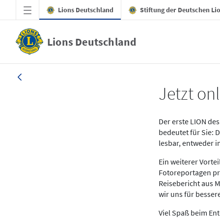
Zum Hauptinhalt springen
Lions Deutschland
Stiftung der Deutschen Li
Lions Deutschland
News LION Ausgabe 1_25
Jetzt onl
Der erste LION des 
bedeutet für Sie: 
lesbar, entweder 
Ein weiterer Vort
Fotoreportagen pr
Reisebericht aus M
wir uns für besse
Viel Spaß beim En