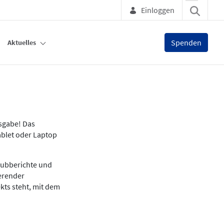
Einloggen
Spenden
Aktuelles
usgabe! Das
ablet oder Laptop
lubberichte und
ierender
kts steht, mit dem