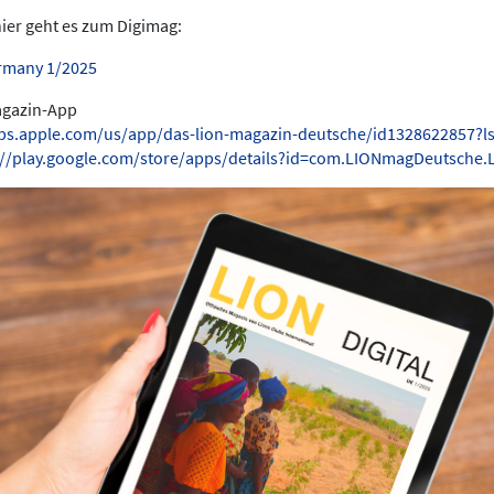
hier geht es zum Digimag:
rmany 1/2025
Magazin-App
pps.apple.com/us/app/das-lion-magazin-deutsche/id1328622857?l
://play.google.com/store/apps/details?id=com.LIONmagDeutsche