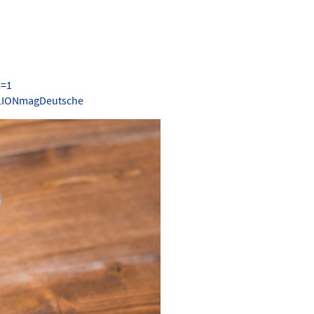
s=1
.LIONmagDeutsche