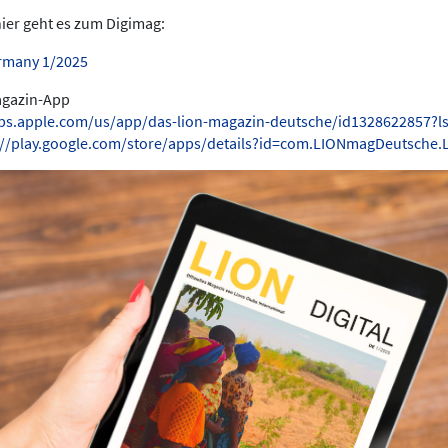
hier geht es zum Digimag:
rmany 1/2025
Magazin-App
pps.apple.com/us/app/das-lion-magazin-deutsche/id1328622857?l
://play.google.com/store/apps/details?id=com.LIONmagDeutsche