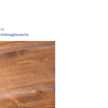
s=1
.LIONmagDeutsche