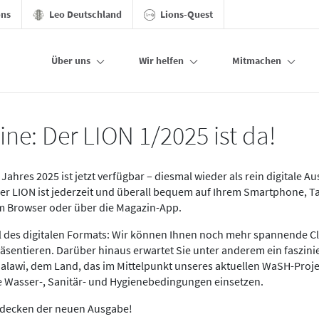
ons
Leo Deutschland
Lions-Quest
Über uns
Wir helfen
Mitmachen
ine: Der LION 1/2025 ist da!
Jahres 2025 ist jetzt verfügbar – diesmal wieder als rein digitale A
Der LION ist jederzeit und überall bequem auf Ihrem Smartphone, T
im Browser oder über die Magazin-App.
eil des digitalen Formats: Wir können Ihnen noch mehr spannende C
äsentieren. Darüber hinaus erwartet Sie unter anderem ein faszin
alawi, dem Land, das im Mittelpunkt unseres aktuellen WaSH-Proje
re Wasser-, Sanitär- und Hygienebedingungen einsetzen.
tdecken der neuen Ausgabe!