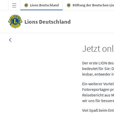
Zum Hauptinhalt springen
Lions Deutschland
Stiftung der Deutschen Li
Lions Deutschland
News LION Ausgabe 1_25
Jetzt onl
Der erste LION des 
bedeutet für Sie: 
lesbar, entweder 
Ein weiterer Vort
Fotoreportagen pr
Reisebericht aus M
wir uns für besse
Viel Spaß beim En