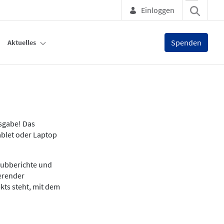
Einloggen
Spenden
Aktuelles
usgabe! Das
ablet oder Laptop
lubberichte und
ierender
kts steht, mit dem