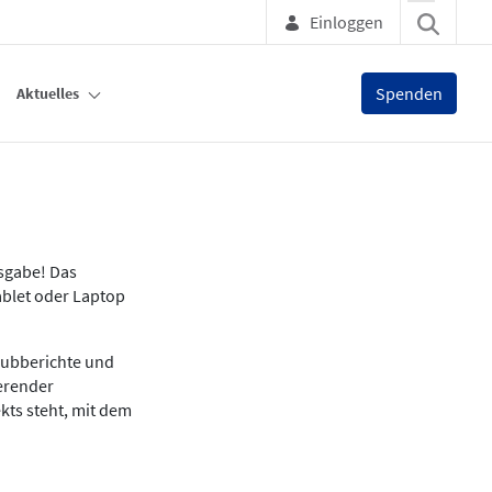
Einloggen
Spenden
Aktuelles
usgabe! Das
ablet oder Laptop
lubberichte und
ierender
kts steht, mit dem