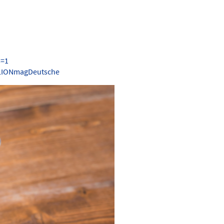
s=1
.LIONmagDeutsche