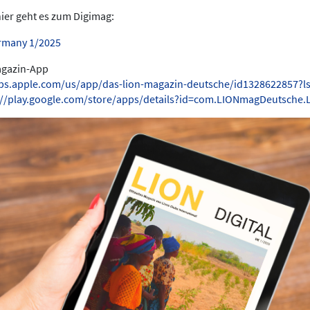
hier geht es zum Digimag:
rmany 1/2025
Magazin-App
pps.apple.com/us/app/das-lion-magazin-deutsche/id1328622857?l
://play.google.com/store/apps/details?id=com.LIONmagDeutsche