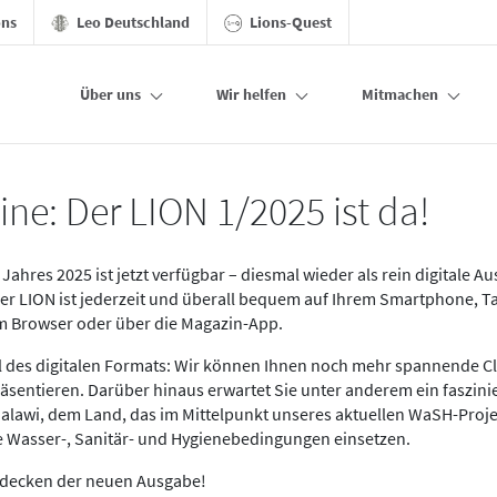
ons
Leo Deutschland
Lions-Quest
Über uns
Wir helfen
Mitmachen
ine: Der LION 1/2025 ist da!
Jahres 2025 ist jetzt verfügbar – diesmal wieder als rein digitale A
Der LION ist jederzeit und überall bequem auf Ihrem Smartphone, T
im Browser oder über die Magazin-App.
eil des digitalen Formats: Wir können Ihnen noch mehr spannende C
äsentieren. Darüber hinaus erwartet Sie unter anderem ein faszin
alawi, dem Land, das im Mittelpunkt unseres aktuellen WaSH-Proje
re Wasser-, Sanitär- und Hygienebedingungen einsetzen.
tdecken der neuen Ausgabe!