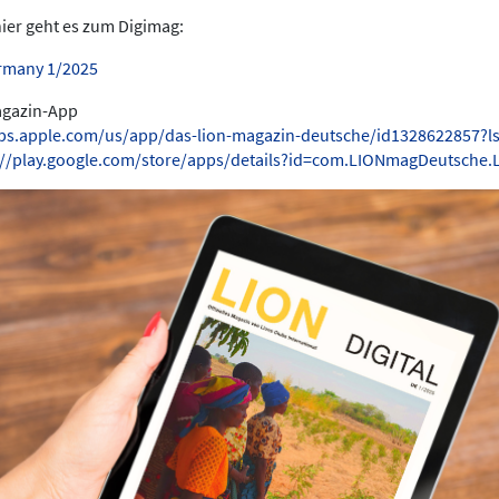
hier geht es zum Digimag:
rmany 1/2025
Magazin-App
pps.apple.com/us/app/das-lion-magazin-deutsche/id1328622857?l
://play.google.com/store/apps/details?id=com.LIONmagDeutsche