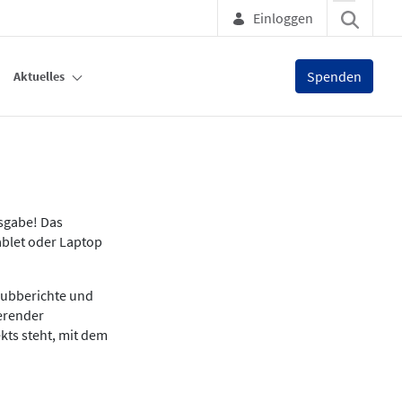
Einloggen
Spenden
Aktuelles
usgabe! Das
ablet oder Laptop
lubberichte und
ierender
kts steht, mit dem