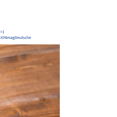
s=1
.LIONmagDeutsche