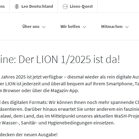
ons
Leo Deutschland
Lions-Quest
Über uns
Wir helfen
Mitmachen
ine: Der LION 1/2025 ist da!
Jahres 2025 ist jetzt verfügbar – diesmal wieder als rein digitale A
Der LION ist jederzeit und überall bequem auf Ihrem Smartphone, T
im Browser oder über die Magazin-App.
eil des digitalen Formats: Wir können Ihnen noch mehr spannende C
äsentieren. Darüber hinaus erwartet Sie unter anderem ein faszin
alawi, dem Land, das im Mittelpunkt unseres aktuellen WaSH-Proje
re Wasser-, Sanitär- und Hygienebedingungen einsetzen.
tdecken der neuen Ausgabe!