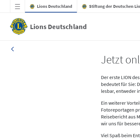
Zum Hauptinhalt springen
Lions Deutschland
Stiftung der Deutschen Li
Lions Deutschland
News LION Ausgabe 1_25
Jetzt onl
Der erste LION des 
bedeutet für Sie: 
lesbar, entweder 
Ein weiterer Vort
Fotoreportagen pr
Reisebericht aus M
wir uns für besse
Viel Spaß beim En