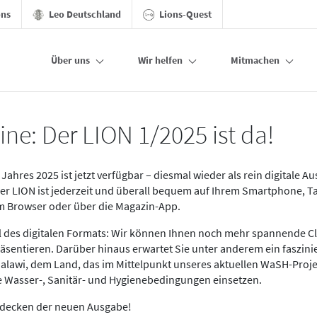
ons
Leo Deutschland
Lions-Quest
Über uns
Wir helfen
Mitmachen
ine: Der LION 1/2025 ist da!
Jahres 2025 ist jetzt verfügbar – diesmal wieder als rein digitale A
Der LION ist jederzeit und überall bequem auf Ihrem Smartphone, T
im Browser oder über die Magazin-App.
eil des digitalen Formats: Wir können Ihnen noch mehr spannende C
äsentieren. Darüber hinaus erwartet Sie unter anderem ein faszin
alawi, dem Land, das im Mittelpunkt unseres aktuellen WaSH-Proje
re Wasser-, Sanitär- und Hygienebedingungen einsetzen.
tdecken der neuen Ausgabe!