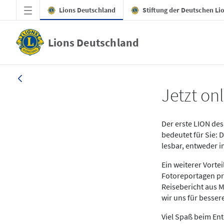
Zum Hauptinhalt springen
Lions Deutschland
Stiftung der Deutschen Li
Lions Deutschland
News LION Ausgabe 1_25
Jetzt onl
Der erste LION des 
bedeutet für Sie: 
lesbar, entweder 
Ein weiterer Vort
Fotoreportagen pr
Reisebericht aus M
wir uns für besse
Viel Spaß beim En