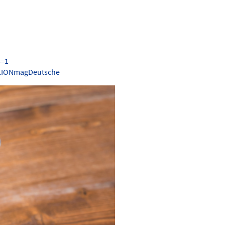
s=1
.LIONmagDeutsche