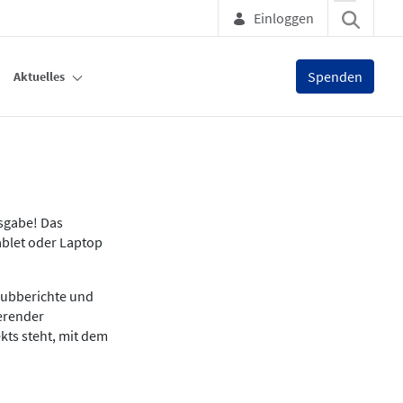
Einloggen
Spenden
Aktuelles
usgabe! Das
ablet oder Laptop
lubberichte und
ierender
kts steht, mit dem