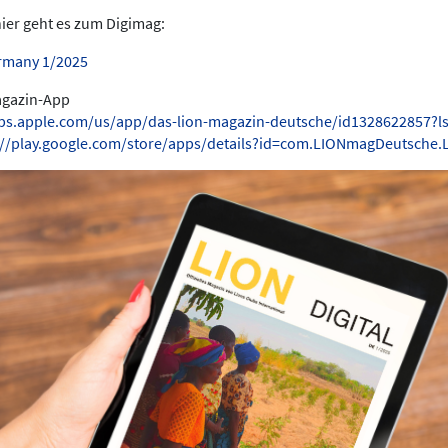
hier geht es zum Digimag:
rmany 1/2025
Magazin-App
pps.apple.com/us/app/das-lion-magazin-deutsche/id1328622857?l
://play.google.com/store/apps/details?id=com.LIONmagDeutsche