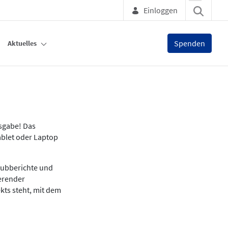
Einloggen
Spenden
Aktuelles
usgabe! Das
ablet oder Laptop
lubberichte und
ierender
kts steht, mit dem