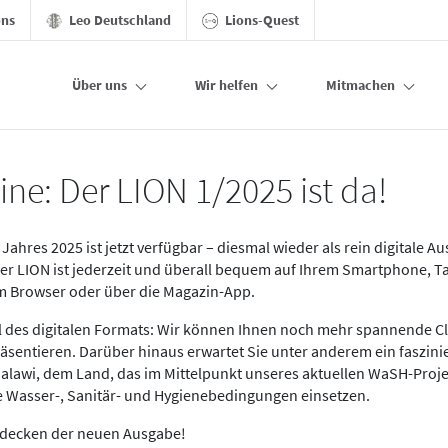
ons
Leo Deutschland
Lions-Quest
Über uns
Wir helfen
Mitmachen
ine: Der LION 1/2025 ist da!
Jahres 2025 ist jetzt verfügbar – diesmal wieder als rein digitale A
Der LION ist jederzeit und überall bequem auf Ihrem Smartphone, T
im Browser oder über die Magazin-App.
eil des digitalen Formats: Wir können Ihnen noch mehr spannende C
äsentieren. Darüber hinaus erwartet Sie unter anderem ein faszin
alawi, dem Land, das im Mittelpunkt unseres aktuellen WaSH-Proje
re Wasser-, Sanitär- und Hygienebedingungen einsetzen.
tdecken der neuen Ausgabe!