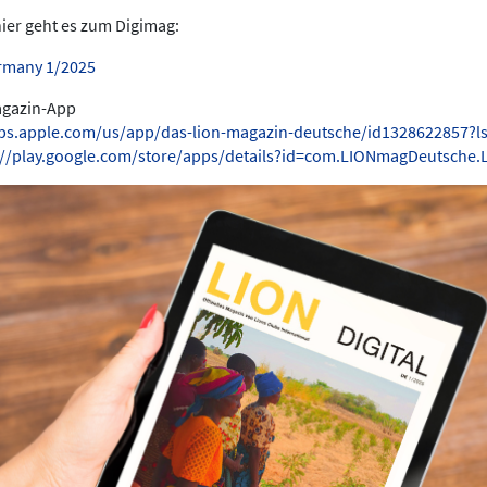
hier geht es zum Digimag:
rmany 1/2025
Magazin-App
pps.apple.com/us/app/das-lion-magazin-deutsche/id1328622857?l
://play.google.com/store/apps/details?id=com.LIONmagDeutsche