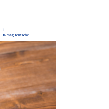
s=1
.LIONmagDeutsche