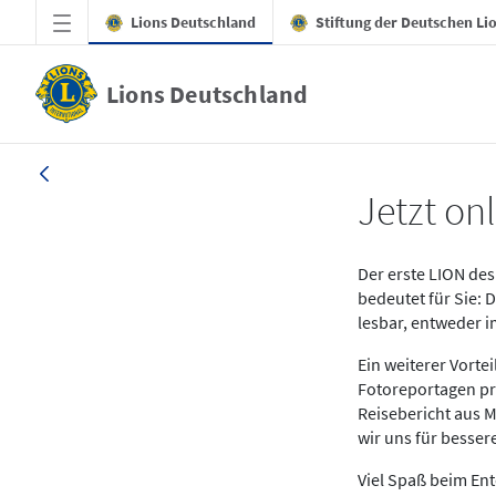
Zum Hauptinhalt springen
Lions Deutschland
Stiftung der Deutschen Li
Lions Deutschland
News LION Ausgabe 1_25
Jetzt onl
Der erste LION des 
bedeutet für Sie: 
lesbar, entweder 
Ein weiterer Vort
Fotoreportagen pr
Reisebericht aus M
wir uns für besse
Viel Spaß beim En