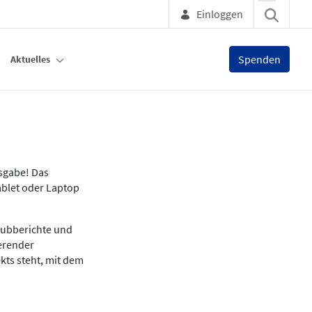
Einloggen
Spenden
Aktuelles
usgabe! Das
ablet oder Laptop
lubberichte und
ierender
kts steht, mit dem