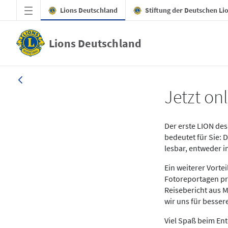
Zum Hauptinhalt springen
Lions Deutschland
Stiftung der Deutschen Li
Lions Deutschland
News LION Ausgabe 1_25
Jetzt onl
Der erste LION des 
bedeutet für Sie: 
lesbar, entweder 
Ein weiterer Vort
Fotoreportagen pr
Reisebericht aus M
wir uns für besse
Viel Spaß beim En