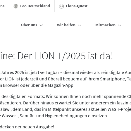
ons
Leo Deutschland
Lions-Quest
Über uns
Wir helfen
Mitmachen
ine: Der LION 1/2025 ist da!
Jahres 2025 ist jetzt verfügbar – diesmal wieder als rein digitale A
Der LION ist jederzeit und überall bequem auf Ihrem Smartphone, T
im Browser oder über die Magazin-App.
eil des digitalen Formats: Wir können Ihnen noch mehr spannende C
äsentieren. Darüber hinaus erwartet Sie unter anderem ein faszin
alawi, dem Land, das im Mittelpunkt unseres aktuellen WaSH-Proje
re Wasser-, Sanitär- und Hygienebedingungen einsetzen.
tdecken der neuen Ausgabe!