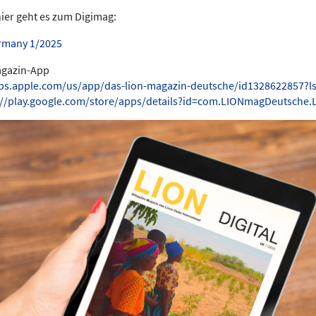
hier geht es zum Digimag:
rmany 1/2025
Magazin-App
pps.apple.com/us/app/das-lion-magazin-deutsche/id1328622857?l
://play.google.com/store/apps/details?id=com.LIONmagDeutsche