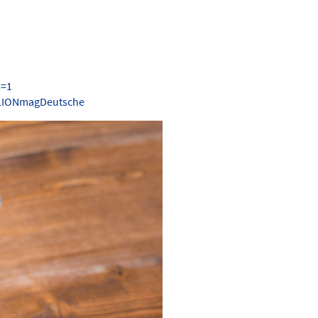
s=1
.LIONmagDeutsche