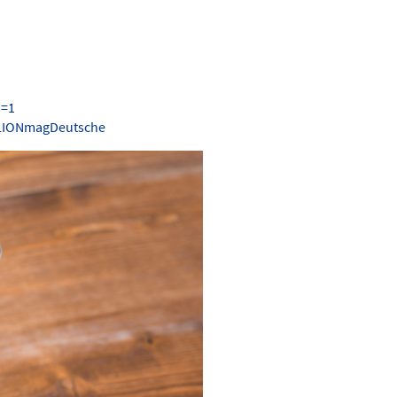
s=1
.LIONmagDeutsche