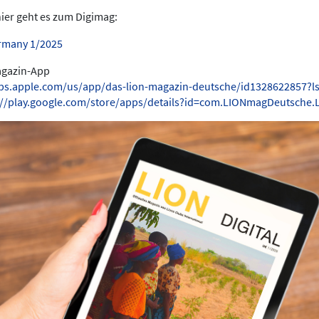
hier geht es zum Digimag:
rmany 1/2025
Magazin-App
pps.apple.com/us/app/das-lion-magazin-deutsche/id1328622857?l
://play.google.com/store/apps/details?id=com.LIONmagDeutsche