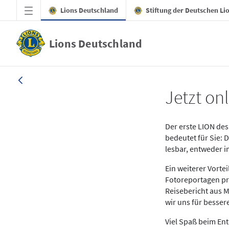
Zum Hauptinhalt springen
Lions Deutschland
Stiftung der Deutschen Li
Lions Deutschland
News LION Ausgabe 1_25
Jetzt onl
Der erste LION des 
bedeutet für Sie: 
lesbar, entweder 
Ein weiterer Vort
Fotoreportagen pr
Reisebericht aus M
wir uns für besse
Viel Spaß beim En