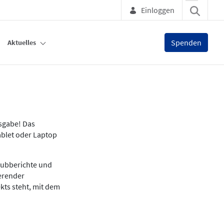
Einloggen
Spenden
Aktuelles
usgabe! Das
ablet oder Laptop
lubberichte und
ierender
kts steht, mit dem