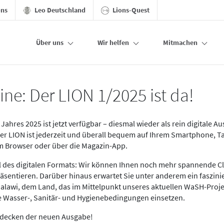
ons
Leo Deutschland
Lions-Quest
Über uns
Wir helfen
Mitmachen
ine: Der LION 1/2025 ist da!
Jahres 2025 ist jetzt verfügbar – diesmal wieder als rein digitale A
Der LION ist jederzeit und überall bequem auf Ihrem Smartphone, T
im Browser oder über die Magazin-App.
eil des digitalen Formats: Wir können Ihnen noch mehr spannende C
äsentieren. Darüber hinaus erwartet Sie unter anderem ein faszin
alawi, dem Land, das im Mittelpunkt unseres aktuellen WaSH-Proje
re Wasser-, Sanitär- und Hygienebedingungen einsetzen.
tdecken der neuen Ausgabe!