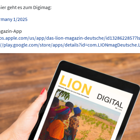
hier geht es zum Digimag:
rmany 1/2025
Magazin-App
pps.apple.com/us/app/das-lion-magazin-deutsche/id1328622857?l
://play.google.com/store/apps/details?id=com.LIONmagDeutsche