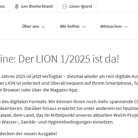
ons
Leo Deutschland
Lions-Quest
Über uns
Wir helfen
Mitmachen
ine: Der LION 1/2025 ist da!
Jahres 2025 ist jetzt verfügbar – diesmal wieder als rein digitale A
Der LION ist jederzeit und überall bequem auf Ihrem Smartphone, T
im Browser oder über die Magazin-App.
eil des digitalen Formats: Wir können Ihnen noch mehr spannende C
äsentieren. Darüber hinaus erwartet Sie unter anderem ein faszin
alawi, dem Land, das im Mittelpunkt unseres aktuellen WaSH-Proje
re Wasser-, Sanitär- und Hygienebedingungen einsetzen.
tdecken der neuen Ausgabe!