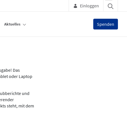
Einloggen
Spenden
Aktuelles
usgabe! Das
ablet oder Laptop
lubberichte und
ierender
kts steht, mit dem