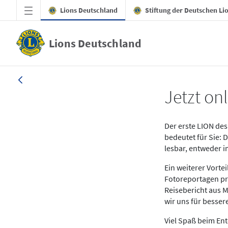
Zum Hauptinhalt springen
Lions Deutschland
Stiftung der Deutschen Li
Lions Deutschland
News LION Ausgabe 1_25
Jetzt onl
Der erste LION des 
bedeutet für Sie: 
lesbar, entweder 
Ein weiterer Vort
Fotoreportagen pr
Reisebericht aus M
wir uns für besse
Viel Spaß beim En