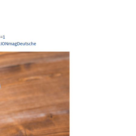
s=1
.LIONmagDeutsche