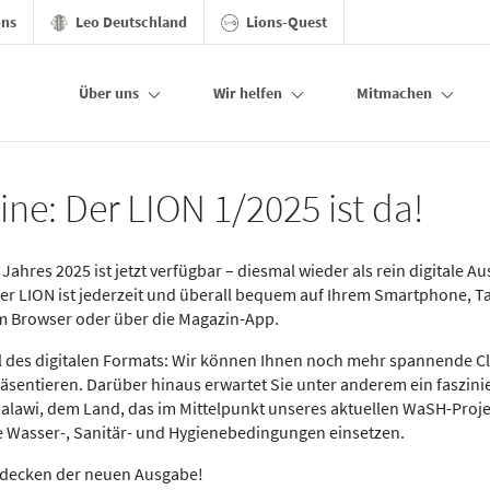
ons
Leo Deutschland
Lions-Quest
Über uns
Wir helfen
Mitmachen
ine: Der LION 1/2025 ist da!
Jahres 2025 ist jetzt verfügbar – diesmal wieder als rein digitale A
Der LION ist jederzeit und überall bequem auf Ihrem Smartphone, T
im Browser oder über die Magazin-App.
eil des digitalen Formats: Wir können Ihnen noch mehr spannende C
äsentieren. Darüber hinaus erwartet Sie unter anderem ein faszin
alawi, dem Land, das im Mittelpunkt unseres aktuellen WaSH-Proje
re Wasser-, Sanitär- und Hygienebedingungen einsetzen.
tdecken der neuen Ausgabe!