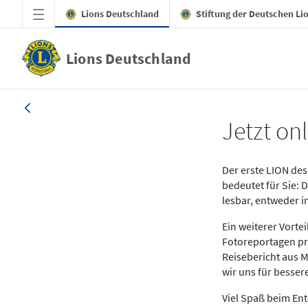
Zum Hauptinhalt springen
Lions Deutschland
Stiftung der Deutschen Li
Lions Deutschland
News LION Ausgabe 1_25
Jetzt onl
Der erste LION des 
bedeutet für Sie: 
lesbar, entweder 
Ein weiterer Vort
Fotoreportagen pr
Reisebericht aus M
wir uns für besse
Viel Spaß beim En