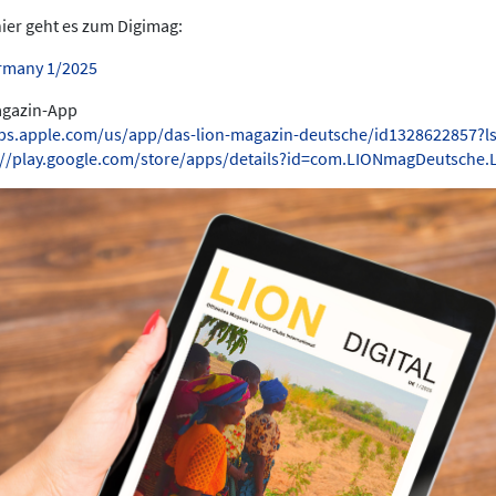
hier geht es zum Digimag:
rmany 1/2025
Magazin-App
pps.apple.com/us/app/das-lion-magazin-deutsche/id1328622857?l
://play.google.com/store/apps/details?id=com.LIONmagDeutsche