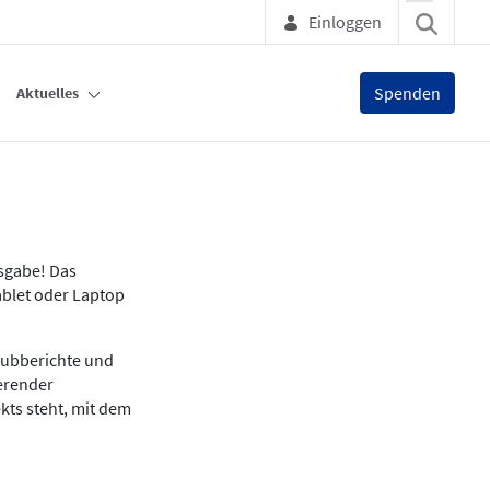
Einloggen
Spenden
Aktuelles
usgabe! Das
ablet oder Laptop
lubberichte und
ierender
kts steht, mit dem