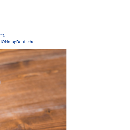
s=1
.LIONmagDeutsche