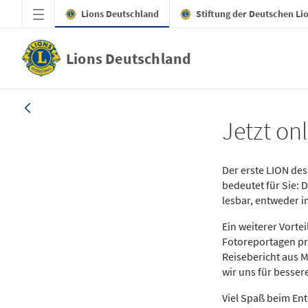
Zum Hauptinhalt springen
Lions Deutschland
Stiftung der Deutschen Li
Lions Deutschland
News LION Ausgabe 1_25
Jetzt onl
Der erste LION des 
bedeutet für Sie: 
lesbar, entweder 
Ein weiterer Vort
Fotoreportagen pr
Reisebericht aus M
wir uns für besse
Viel Spaß beim En