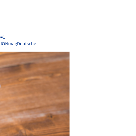
s=1
.LIONmagDeutsche