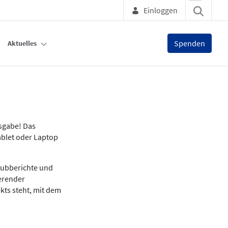
Einloggen
Spenden
Aktuelles
usgabe! Das
ablet oder Laptop
lubberichte und
ierender
kts steht, mit dem