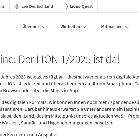
ons
Leo Deutschland
Lions-Quest
Über uns
Wir helfen
Mitmachen
ine: Der LION 1/2025 ist da!
Jahres 2025 ist jetzt verfügbar – diesmal wieder als rein digitale A
Der LION ist jederzeit und überall bequem auf Ihrem Smartphone, T
im Browser oder über die Magazin-App.
eil des digitalen Formats: Wir können Ihnen noch mehr spannende C
äsentieren. Darüber hinaus erwartet Sie unter anderem ein faszin
alawi, dem Land, das im Mittelpunkt unseres aktuellen WaSH-Proje
re Wasser-, Sanitär- und Hygienebedingungen einsetzen.
tdecken der neuen Ausgabe!