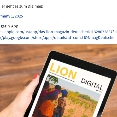
hier geht es zum Digimag:
rmany 1/2025
Magazin-App
pps.apple.com/us/app/das-lion-magazin-deutsche/id1328622857?l
://play.google.com/store/apps/details?id=com.LIONmagDeutsche