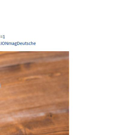
s=1
.LIONmagDeutsche