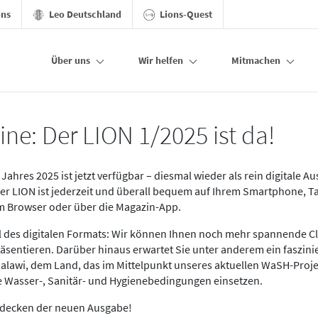
ons
Leo Deutschland
Lions-Quest
Über uns
Wir helfen
Mitmachen
ine: Der LION 1/2025 ist da!
Jahres 2025 ist jetzt verfügbar – diesmal wieder als rein digitale A
Der LION ist jederzeit und überall bequem auf Ihrem Smartphone, T
im Browser oder über die Magazin-App.
eil des digitalen Formats: Wir können Ihnen noch mehr spannende C
äsentieren. Darüber hinaus erwartet Sie unter anderem ein faszin
alawi, dem Land, das im Mittelpunkt unseres aktuellen WaSH-Proje
re Wasser-, Sanitär- und Hygienebedingungen einsetzen.
tdecken der neuen Ausgabe!