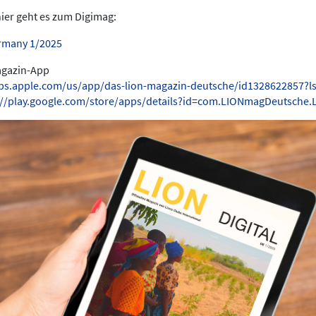
hier geht es zum Digimag:
rmany 1/2025
Magazin-App
pps.apple.com/us/app/das-lion-magazin-deutsche/id1328622857?l
://play.google.com/store/apps/details?id=com.LIONmagDeutsche