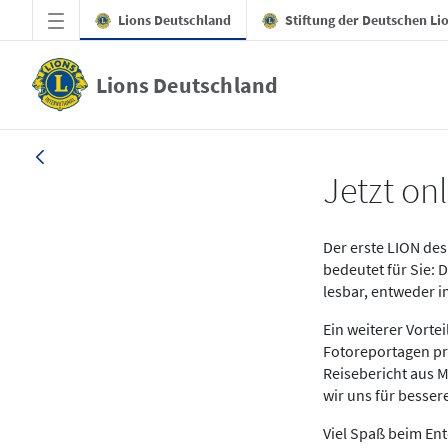
Zum Hauptinhalt springen
Lions Deutschland
Stiftung der Deutschen Li
Lions Deutschland
News LION Ausgabe 1_25
Jetzt onl
Der erste LION des 
bedeutet für Sie: 
lesbar, entweder 
Ein weiterer Vort
Fotoreportagen pr
Reisebericht aus M
wir uns für besse
Viel Spaß beim En