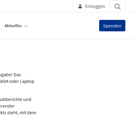
Einloggen
Spenden
Aktuelles
usgabe! Das
ablet oder Laptop
lubberichte und
ierender
kts steht, mit dem