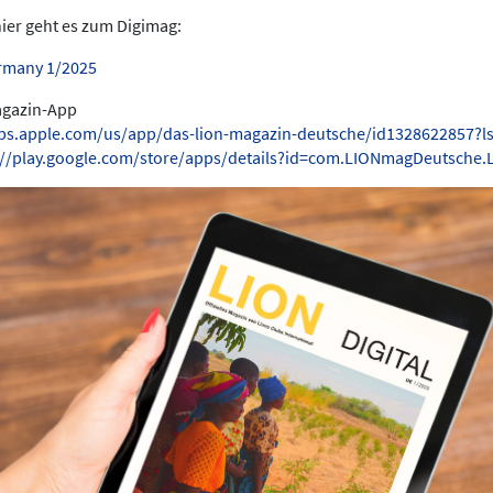
hier geht es zum Digimag:
rmany 1/2025
Magazin-App
pps.apple.com/us/app/das-lion-magazin-deutsche/id1328622857?l
://play.google.com/store/apps/details?id=com.LIONmagDeutsche