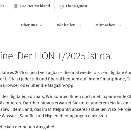
ons
Leo Deutschland
Lions-Quest
Über uns
Wir helfen
Mitmachen
ine: Der LION 1/2025 ist da!
Jahres 2025 ist jetzt verfügbar – diesmal wieder als rein digitale A
Der LION ist jederzeit und überall bequem auf Ihrem Smartphone, T
im Browser oder über die Magazin-App.
eil des digitalen Formats: Wir können Ihnen noch mehr spannende C
äsentieren. Darüber hinaus erwartet Sie unter anderem ein faszin
alawi, dem Land, das im Mittelpunkt unseres aktuellen WaSH-Proje
re Wasser-, Sanitär- und Hygienebedingungen einsetzen.
tdecken der neuen Ausgabe!