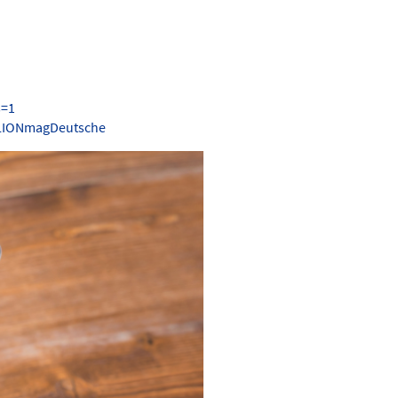
s=1
.LIONmagDeutsche