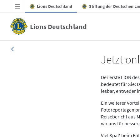
Zum Hauptinhalt springen
Lions Deutschland
Stiftung der Deutschen Li
Lions Deutschland
News LION Ausgabe 1_25
Jetzt onl
Der erste LION des 
bedeutet für Sie: 
lesbar, entweder 
Ein weiterer Vort
Fotoreportagen pr
Reisebericht aus M
wir uns für besse
Viel Spaß beim En