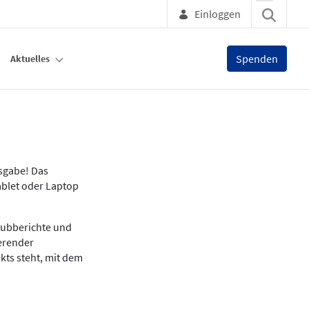
Einloggen
Spenden
Aktuelles
usgabe! Das
ablet oder Laptop
lubberichte und
ierender
kts steht, mit dem