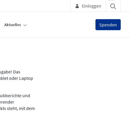
Einloggen
Spenden
Aktuelles
usgabe! Das
ablet oder Laptop
lubberichte und
ierender
kts steht, mit dem