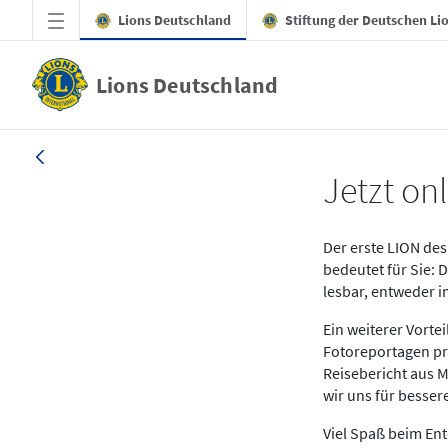
Zum Hauptinhalt springen
Lions Deutschland
Stiftung der Deutschen Li
Lions Deutschland
News LION Ausgabe 1_25
Jetzt onl
Der erste LION des 
bedeutet für Sie: 
lesbar, entweder 
Ein weiterer Vort
Fotoreportagen pr
Reisebericht aus M
wir uns für besse
Viel Spaß beim En