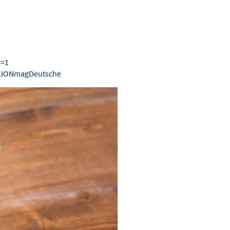
s=1
.LIONmagDeutsche