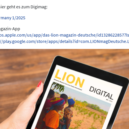
hier geht es zum Digimag:
rmany 1/2025
Magazin-App
pps.apple.com/us/app/das-lion-magazin-deutsche/id1328622857?l
://play.google.com/store/apps/details?id=com.LIONmagDeutsche