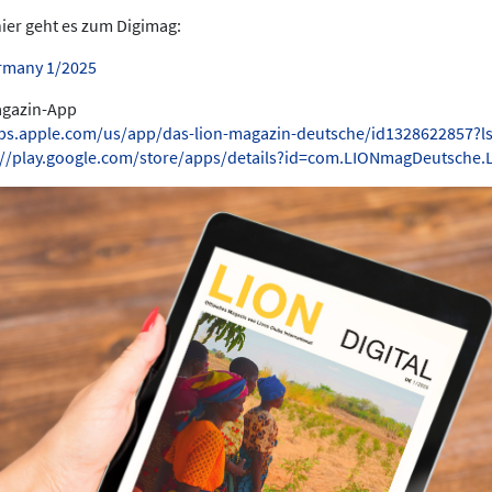
hier geht es zum Digimag:
rmany 1/2025
Magazin-App
pps.apple.com/us/app/das-lion-magazin-deutsche/id1328622857?l
://play.google.com/store/apps/details?id=com.LIONmagDeutsche