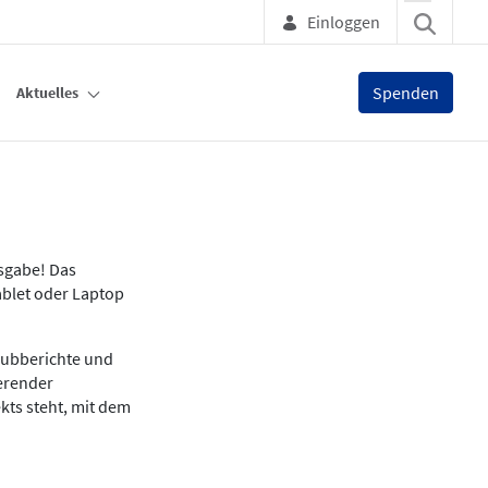
Einloggen
Spenden
Aktuelles
usgabe! Das
ablet oder Laptop
lubberichte und
ierender
kts steht, mit dem