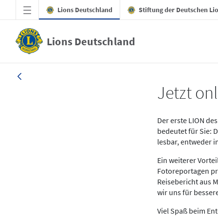
Zum Hauptinhalt springen
Lions Deutschland
Stiftung der Deutschen Li
Lions Deutschland
News LION Ausgabe 1_25
Jetzt onl
Der erste LION des 
bedeutet für Sie: 
lesbar, entweder 
Ein weiterer Vort
Fotoreportagen pr
Reisebericht aus M
wir uns für besse
Viel Spaß beim En