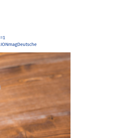
s=1
.LIONmagDeutsche