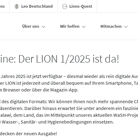
ons
Leo Deutschland
Lions-Quest
Über uns
Wir helfen
Mitmachen
ine: Der LION 1/2025 ist da!
Jahres 2025 ist jetzt verfügbar – diesmal wieder als rein digitale A
Der LION ist jederzeit und überall bequem auf Ihrem Smartphone, T
im Browser oder über die Magazin-App.
eil des digitalen Formats: Wir können Ihnen noch mehr spannende C
äsentieren. Darüber hinaus erwartet Sie unter anderem ein faszin
alawi, dem Land, das im Mittelpunkt unseres aktuellen WaSH-Proje
re Wasser-, Sanitär- und Hygienebedingungen einsetzen.
tdecken der neuen Ausgabe!