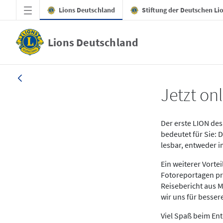
Zum Hauptinhalt springen
Lions Deutschland
Stiftung der Deutschen Li
Lions Deutschland
News LION Ausgabe 1_25
Jetzt onl
Der erste LION des 
bedeutet für Sie: 
lesbar, entweder 
Ein weiterer Vort
Fotoreportagen pr
Reisebericht aus M
wir uns für besse
Viel Spaß beim En