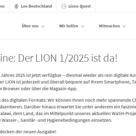
ons
Leo Deutschland
Lions-Quest
Über uns
Wir helfen
Mitmachen
ine: Der LION 1/2025 ist da!
Jahres 2025 ist jetzt verfügbar – diesmal wieder als rein digitale A
Der LION ist jederzeit und überall bequem auf Ihrem Smartphone, T
im Browser oder über die Magazin-App.
eil des digitalen Formats: Wir können Ihnen noch mehr spannende C
äsentieren. Darüber hinaus erwartet Sie unter anderem ein faszin
alawi, dem Land, das im Mittelpunkt unseres aktuellen WaSH-Proje
re Wasser-, Sanitär- und Hygienebedingungen einsetzen.
tdecken der neuen Ausgabe!