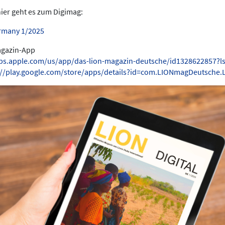
hier geht es zum Digimag:
rmany 1/2025
Magazin-App
pps.apple.com/us/app/das-lion-magazin-deutsche/id1328622857?l
://play.google.com/store/apps/details?id=com.LIONmagDeutsche