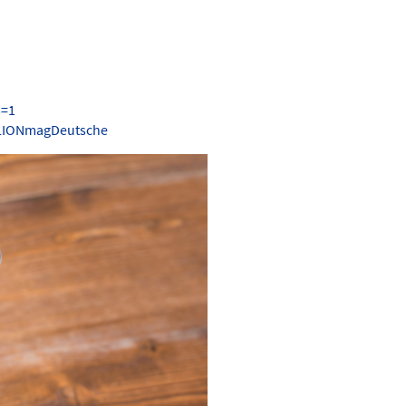
s=1
.LIONmagDeutsche