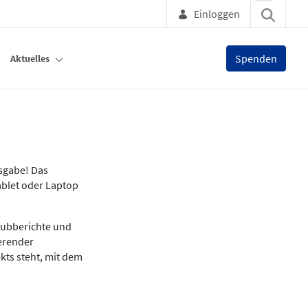
Einloggen
Spenden
Aktuelles
usgabe! Das
ablet oder Laptop
lubberichte und
ierender
kts steht, mit dem