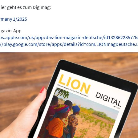
hier geht es zum Digimag:
rmany 1/2025
Magazin-App
pps.apple.com/us/app/das-lion-magazin-deutsche/id1328622857?l
://play.google.com/store/apps/details?id=com.LIONmagDeutsche