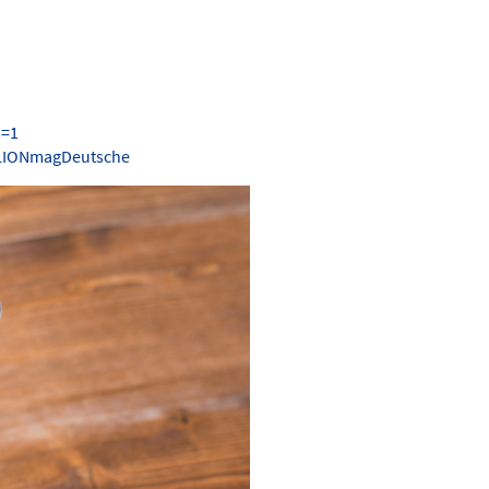
s=1
.LIONmagDeutsche