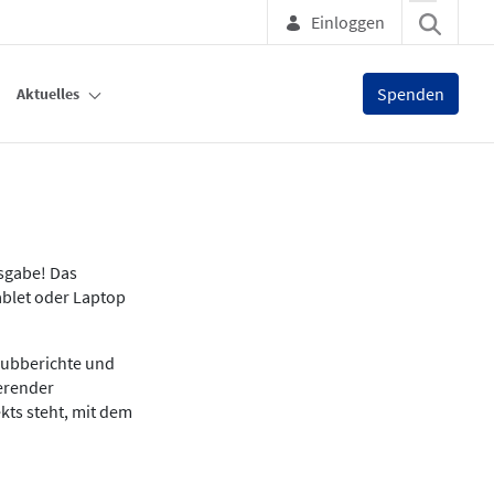
Einloggen
Spenden
Aktuelles
usgabe! Das
ablet oder Laptop
lubberichte und
ierender
kts steht, mit dem