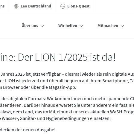
ons
Leo Deutschland
Lions-Quest
Über uns
Wir helfen
Mitmachen
ine: Der LION 1/2025 ist da!
Jahres 2025 ist jetzt verfügbar – diesmal wieder als rein digitale A
Der LION ist jederzeit und überall bequem auf Ihrem Smartphone, T
im Browser oder über die Magazin-App.
eil des digitalen Formats: Wir können Ihnen noch mehr spannende C
äsentieren. Darüber hinaus erwartet Sie unter anderem ein faszin
alawi, dem Land, das im Mittelpunkt unseres aktuellen WaSH-Proje
re Wasser-, Sanitär- und Hygienebedingungen einsetzen.
tdecken der neuen Ausgabe!