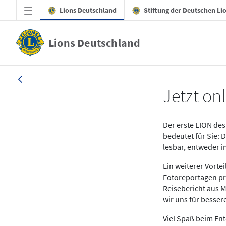
Zum Hauptinhalt springen
Lions Deutschland
Stiftung der Deutschen Li
Lions Deutschland
News LION Ausgabe 1_25
Jetzt onl
Der erste LION des 
bedeutet für Sie: 
lesbar, entweder 
Ein weiterer Vort
Fotoreportagen pr
Reisebericht aus M
wir uns für besse
Viel Spaß beim En