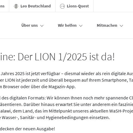
ons
Leo Deutschland
Lions-Quest
Über uns
Wir helfen
Mitmachen
ine: Der LION 1/2025 ist da!
Jahres 2025 ist jetzt verfügbar – diesmal wieder als rein digitale A
Der LION ist jederzeit und überall bequem auf Ihrem Smartphone, T
im Browser oder über die Magazin-App.
eil des digitalen Formats: Wir können Ihnen noch mehr spannende C
äsentieren. Darüber hinaus erwartet Sie unter anderem ein faszin
alawi, dem Land, das im Mittelpunkt unseres aktuellen WaSH-Proje
re Wasser-, Sanitär- und Hygienebedingungen einsetzen.
tdecken der neuen Ausgabe!