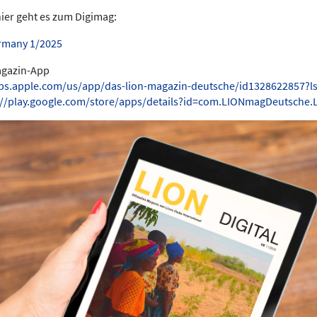
hier geht es zum Digimag:
rmany 1/2025
Magazin-App
pps.apple.com/us/app/das-lion-magazin-deutsche/id1328622857?l
://play.google.com/store/apps/details?id=com.LIONmagDeutsche