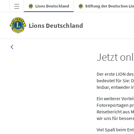
Zum Hauptinhalt springen
Lions Deutschland
Stiftung der Deutschen Li
Lions Deutschland
News LION Ausgabe 1_25
Jetzt onl
Der erste LION des 
bedeutet für Sie: 
lesbar, entweder 
Ein weiterer Vort
Fotoreportagen pr
Reisebericht aus M
wir uns für besse
Viel Spaß beim En