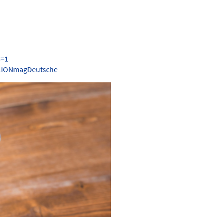
s=1
.LIONmagDeutsche