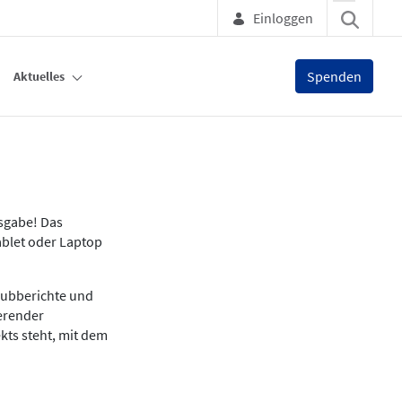
Einloggen
Spenden
Aktuelles
usgabe! Das
ablet oder Laptop
lubberichte und
ierender
kts steht, mit dem