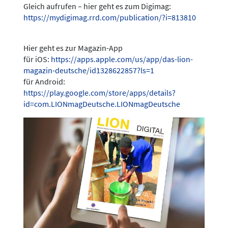
Gleich aufrufen – hier geht es zum Digimag:
https://mydigimag.rrd.com/publication/?i=813810
Hier geht es zur Magazin-App
für iOS:
https://apps.apple.com/us/app/das-lion-
magazin-deutsche/id1328622857?ls=1
für Android:
https://play.google.com/store/apps/details?
id=com.LIONmagDeutsche.LIONmagDeutsche