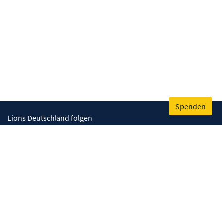
Spenden
Lions Deutschland folgen
Wir helfen
Augenlicht retten
Lebenskompetenzen stärken
Umwelt bewahren