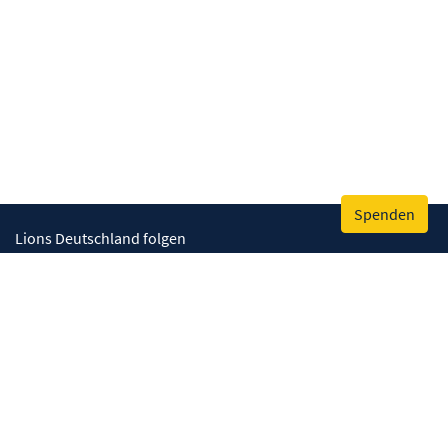
Spenden
Lions Deutschland folgen
Wir helfen
Augenlicht retten
Lebenskompetenzen stärken
Umwelt bewahren