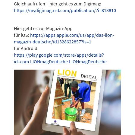
Gleich aufrufen – hier geht es zum Digimag:
https://mydigimag.rrd.com/publication/?i=813810
Hier geht es zur Magazin-App
für iOS:
https://apps.apple.com/us/app/das-lion-
magazin-deutsche/id1328622857?ls=1
für Android:
https://play.google.com/store/apps/details?
id=com.LIONmagDeutsche.LIONmagDeutsche