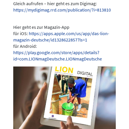
Gleich aufrufen – hier geht es zum Digimag:
https://mydigimag.rrd.com/publication/?i=813810
Hier geht es zur Magazin-App
für iOS:
https://apps.apple.com/us/app/das-lion-
magazin-deutsche/id1328622857?ls=1
für Android:
https://play.google.com/store/apps/details?
id=com.LIONmagDeutsche.LIONmagDeutsche