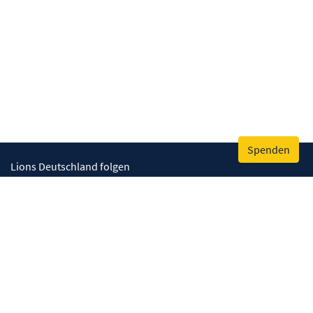
Spenden
Lions Deutschland folgen
Wir helfen
Augenlicht retten
Lebenskompetenzen stärken
Umwelt bewahren