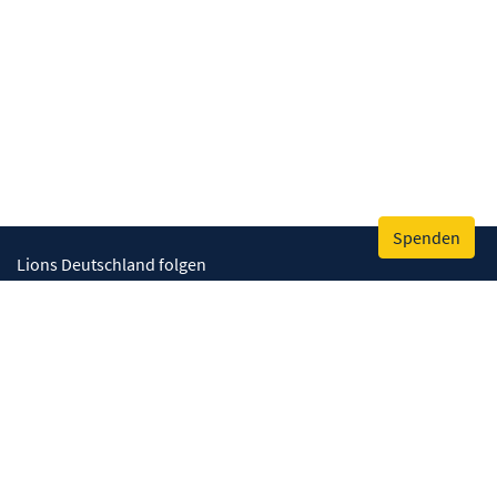
Spenden
Lions Deutschland folgen
Wir helfen
Augenlicht retten
Lebenskompetenzen stärken
Umwelt bewahren