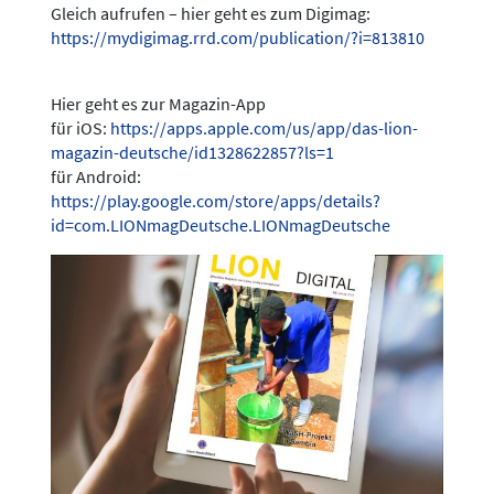
Gleich aufrufen – hier geht es zum Digimag:
https://mydigimag.rrd.com/publication/?i=813810
Hier geht es zur Magazin-App
für iOS:
https://apps.apple.com/us/app/das-lion-
magazin-deutsche/id1328622857?ls=1
für Android:
https://play.google.com/store/apps/details?
id=com.LIONmagDeutsche.LIONmagDeutsche