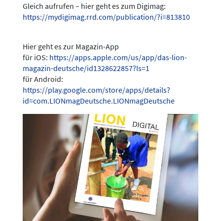
Gleich aufrufen – hier geht es zum Digimag:
https://mydigimag.rrd.com/publication/?i=813810
Hier geht es zur Magazin-App
für iOS:
https://apps.apple.com/us/app/das-lion-
magazin-deutsche/id1328622857?ls=1
für Android:
https://play.google.com/store/apps/details?
id=com.LIONmagDeutsche.LIONmagDeutsche