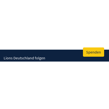
Spenden
Lions Deutschland folgen
Wir helfen
Augenlicht retten
Lebenskompetenzen stärken
Umwelt bewahren