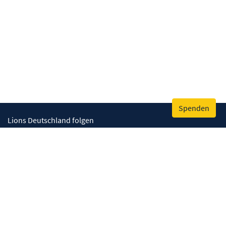
Spenden
Lions Deutschland folgen
Wir helfen
Augenlicht retten
Lebenskompetenzen stärken
Umwelt bewahren