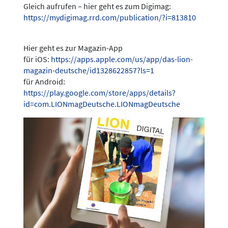
Gleich aufrufen – hier geht es zum Digimag:
https://mydigimag.rrd.com/publication/?i=813810
Hier geht es zur Magazin-App
für iOS:
https://apps.apple.com/us/app/das-lion-
magazin-deutsche/id1328622857?ls=1
für Android:
https://play.google.com/store/apps/details?
id=com.LIONmagDeutsche.LIONmagDeutsche