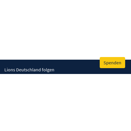
Spenden
Lions Deutschland folgen
Wir helfen
Augenlicht retten
Lebenskompetenzen stärken
Umwelt bewahren