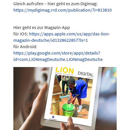
Gleich aufrufen – hier geht es zum Digimag:
https://mydigimag.rrd.com/publication/?i=813810
Hier geht es zur Magazin-App
für iOS:
https://apps.apple.com/us/app/das-lion-
magazin-deutsche/id1328622857?ls=1
für Android:
https://play.google.com/store/apps/details?
id=com.LIONmagDeutsche.LIONmagDeutsche