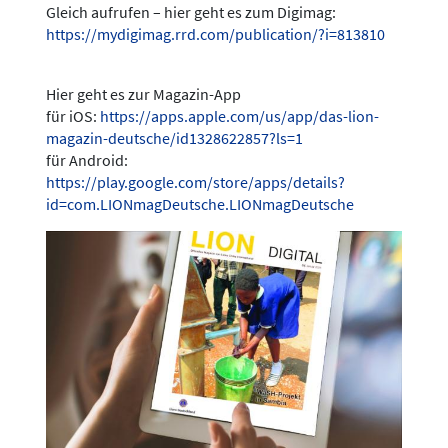
Gleich aufrufen – hier geht es zum Digimag:
https://mydigimag.rrd.com/publication/?i=813810
Hier geht es zur Magazin-App
für iOS:
https://apps.apple.com/us/app/das-lion-
magazin-deutsche/id1328622857?ls=1
für Android:
https://play.google.com/store/apps/details?
id=com.LIONmagDeutsche.LIONmagDeutsche