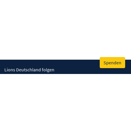
Spenden
Lions Deutschland folgen
Wir helfen
Augenlicht retten
Lebenskompetenzen stärken
Umwelt bewahren