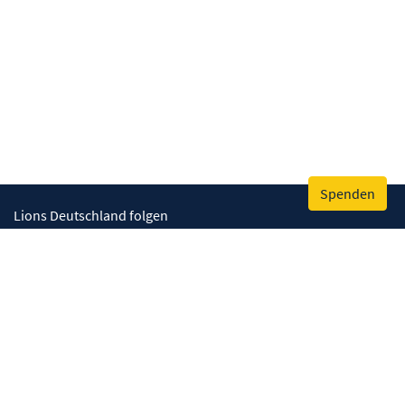
Spenden
Lions Deutschland folgen
Wir helfen
Augenlicht retten
Lebenskompetenzen stärken
Umwelt bewahren