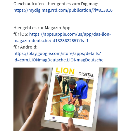
Gleich aufrufen – hier geht es zum Digimag:
https://mydigimag.rrd.com/publication/?i=813810
Hier geht es zur Magazin-App
für iOS:
https://apps.apple.com/us/app/das-lion-
magazin-deutsche/id1328622857?ls=1
für Android:
https://play.google.com/store/apps/details?
id=com.LIONmagDeutsche.LIONmagDeutsche