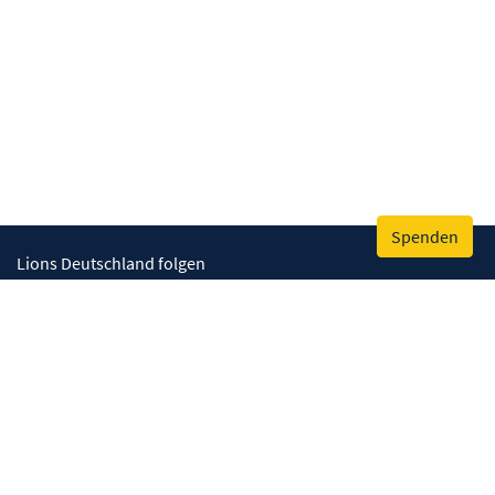
Spenden
Lions Deutschland folgen
Wir helfen
Augenlicht retten
Lebenskompetenzen stärken
Umwelt bewahren