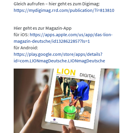
Gleich aufrufen – hier geht es zum Digimag:
https://mydigimag.rrd.com/publication/?i=813810
Hier geht es zur Magazin-App
für iOS:
https://apps.apple.com/us/app/das-lion-
magazin-deutsche/id1328622857?ls=1
für Android:
https://play.google.com/store/apps/details?
id=com.LIONmagDeutsche.LIONmagDeutsche