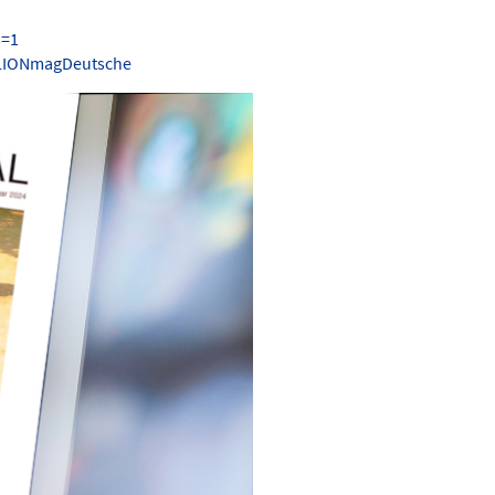
s=1
.LIONmagDeutsche