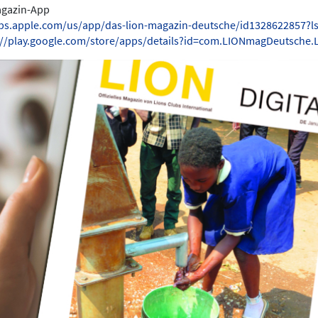
Magazin-App
pps.apple.com/us/app/das-lion-magazin-deutsche/id1328622857?l
://play.google.com/store/apps/details?id=com.LIONmagDeutsche